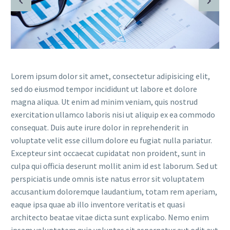
Lorem ipsum dolor sit amet, consectetur adipisicing elit,
sed do eiusmod tempor incididunt ut labore et dolore
magna aliqua. Ut enim ad minim veniam, quis nostrud
exercitation ullamco laboris nisi ut aliquip ex ea commodo
consequat. Duis aute irure dolor in reprehenderit in
voluptate velit esse cillum dolore eu fugiat nulla pariatur.
Excepteur sint occaecat cupidatat non proident, sunt in
culpa qui officia deserunt mollit anim id est laborum. Sed ut
perspiciatis unde omnis iste natus error sit voluptatem
accusantium doloremque laudantium, totam rem aperiam,
eaque ipsa quae ab illo inventore veritatis et quasi
architecto beatae vitae dicta sunt explicabo. Nemo enim
ipsam voluptatem quia voluptas sit aspernatur aut odit aut