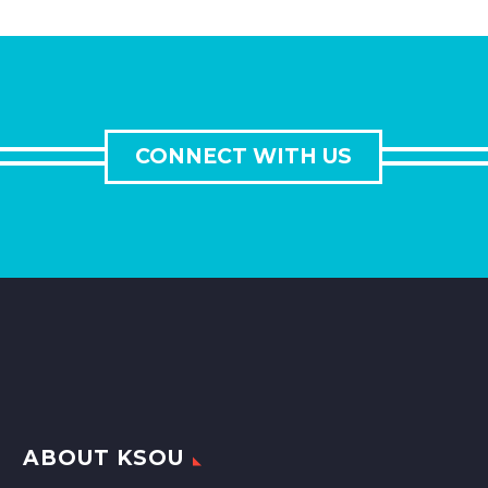
sagittis sem nibh id elit.
Duis sed odio sit amet
nibh vulputate cursus a
sit amet mauris.
CONNECT WITH US
ABOUT KSOU