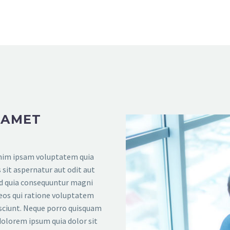
 AMET
im ipsam voluptatem quia
 sit aspernatur aut odit aut
ed quia consequuntur magni
eos qui ratione voluptatem
sciunt. Neque porro quisquam
 dolorem ipsum quia dolor sit