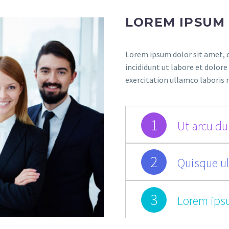
LOREM IPSUM
Lorem ipsum dolor sit amet, c
incididunt ut labore et dolor
exercitation ullamco laboris 
1
Ut arcu dui
2
Quisque ul
3
Lorem ips