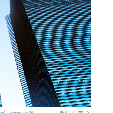



mo)
November 26,
0