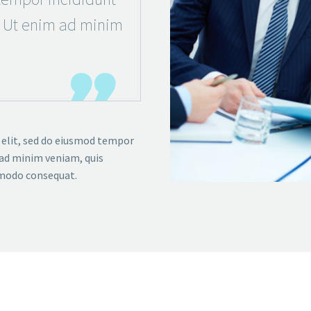
. Ut enim ad minim

 elit, sed do eiusmod tempor
 ad minim veniam, quis
mmodo consequat.