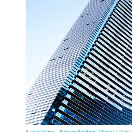
By
gagandeep
Business Solutions (Demo)
Const