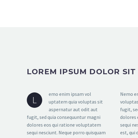
LOREM IPSUM DOLOR SIT
emo enim ipsam vol
Nemo en
L
uptatem quia voluptas sit
voluptas
aspernatur aut odit aut
fugit, s
fugit, sed quia consequuntur magni
dolores 
dolores eos qui ratione voluptatem
sequi ne
sequi nesciunt. Neque porro quisquam
est, qui