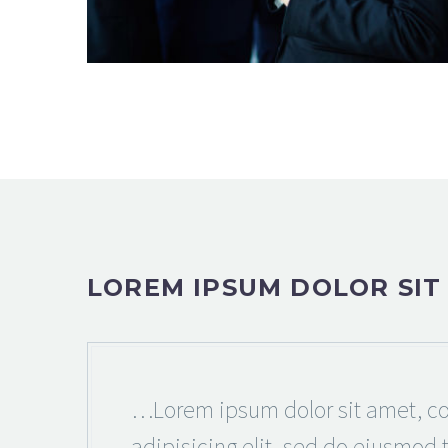
LOREM IPSUM DOLOR SIT
…Lorem ipsum dolor sit amet, co
adipisicing elit, sed do eiusmod